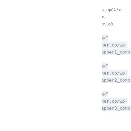
Οι ασκήσεις που περιλαμβάνονται στα παρακάτω φύλλα
εργασίας υπάρχουν στις υποενότητες αυτού του
μαθήματος και μπορούν να λυθούν και ηλεκτρονικά.
Φύλλο Εργασίας 1
[pdfviewer width="100%" height="400px"
beta="true/false"]https://coyotelearner.co/wp-
content/uploads/2020/02/GlossaBMod4papper1_comp
Φύλλο Εργασίας 2
[pdfviewer width="100%" height="400px"
beta="true/false"]https://coyotelearner.co/wp-
content/uploads/2020/02/GlossaBMod4papper2_comp
Φύλλο Εργασίας 3
[pdfviewer width="100%" height="400px"
beta="true/false"]https://coyotelearner.co/wp-
content/uploads/2020/02/GlossaBMod4papper3_comp