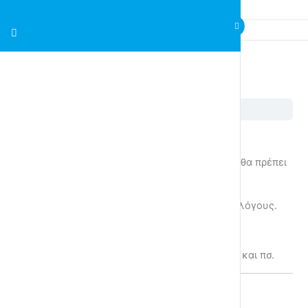
4η Ενότητα – Ετοιμασίες για το Ταξίδι
4η Ενότητα – Ετοιμασίες για το Ταξίδι
Εκπαιδευτικοί Στόχοι
Μετά το τέλος αυτής της ενότητας οι μαθητές θα πρέπει
να είναι ικανοί να
περιγράφουν και να χρησιμοποιούν καταλόγους.
δημιουργούν καταλόγους.
βάζουν λέξεις σε αλφαβητική σειρά.
ξεχωρίζψουν ήχους από γράμματα π.χ ψ και πσ.