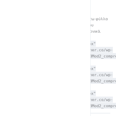
Οι ασκήσεις που περιλαμβάνονται στα παρακάτω φύλλα
εργασίας υπάρχουν στις υποενότητες αυτού του
μαθήματος και μπορούν να λυθούν και ηλεκτρονικά.
Φύλλο Εργασίας 1
[pdfviewer width="100%" height="500px"
beta="true/false"]https://coyotelearner.co/wp-
content/uploads/2020/02/paper1GlossaBMod2_compr
Φύλλο Εργασίας 2
[pdfviewer width="100%" height="500px"
beta="true/false"]https://coyotelearner.co/wp-
content/uploads/2020/02/paper2GlossaBMod2_compr
Φύλλο Εργασίας 3
[pdfviewer width="100%" height="500px"
beta="true/false"]https://coyotelearner.co/wp-
content/uploads/2020/02/paper3GlossaBMod2_compr