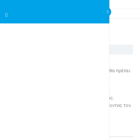
2η Ενότητα – Με το Σεις και με το Σας
2η Ενότητα – Με το Σεις και με το Σας
Εκπαιδευτικοί Στόχοι
Μετά το τέλος αυτής της ενότητας οι μαθητές θα πρέπει
να είναι ικανοί να
μιλούν ευγενικά με το σεις και με το σας.
μετρούν τις συλλαβές που έχουν οι λέξεις.
αλλάζουν την σημασία μιας λέξης αλλάζοντας τον
τονισμό της.