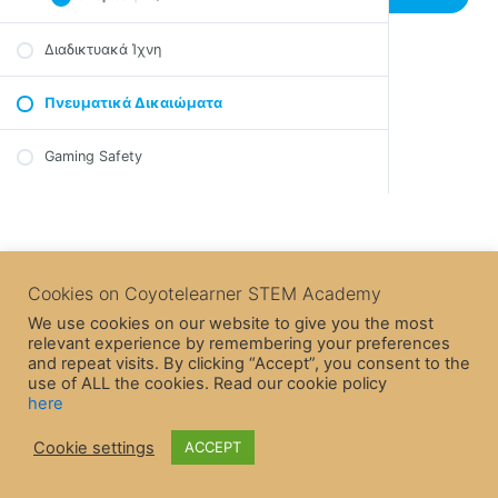
Επίλογος
Σημαντικές Σημειώσεις
Συμβουλές
Διαδικτυακά Ίχνη
Video
Επίλογος
Σημαντικές Σημειώσεις
Πνευματικά Δικαιώματα
Quiz – Ασφαλείς Ιστοσελίδες & Διαδικτυακές
Επίλογος
Αγορές
Quiz – Κίνδυνοι για τον Η/Υ
Gaming Safety
Ethical Hacking and Cybersecurity
Cookies on Coyotelearner STEM Academy
We use cookies on our website to give you the most
relevant experience by remembering your preferences
and repeat visits. By clicking “Accept”, you consent to the
use of ALL the cookies. Read our cookie policy
here
Cookie settings
ACCEPT