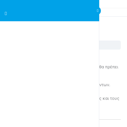
5η Ενότητα – Πάμε για Ψώνια;
5η Ενότητα – Πάμε για Ψώνια;
Εκπαιδευτικοί Στόχοι
Μετά το τέλος αυτής της ενότητας οι μαθητές θα πρέπει
να είναι ικανοί να
Βρίσκουν πληροφορίες σε ετικέτες προϊόντων.
Δημιουργούν δικές τους ετικέτες.
Γράφουν σωστά τις ημέρες της εβδομάδας και τους
μήνες του έτους.
Χωρίζουν λέξεις με ενωτικό.