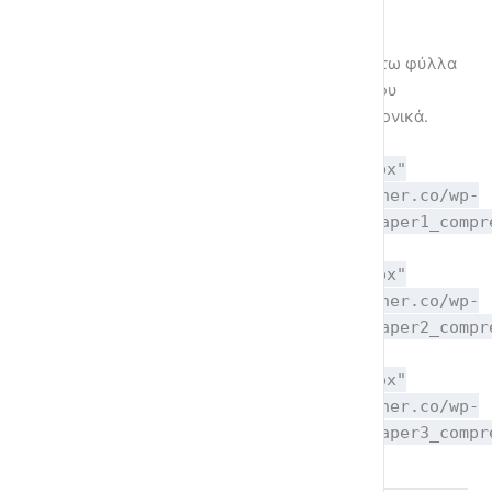
Οι ασκήσεις που περιλαμβάνονται στα παρακάτω φύλλα
εργασίας υπάρχουν στις υποενότητες αυτού του
μαθήματος και μπορούν να λυθούν και ηλεκτρονικά.
Φύλλο Εργασίας 1
[pdfviewer width="100%" height="400px"
beta="true/false"]https://coyotelearner.co/wp-
content/uploads/2020/02/GlossaBMod5paper1_compr
Φύλλο Εργασίας 2
[pdfviewer width="100%" height="400px"
beta="true/false"]https://coyotelearner.co/wp-
content/uploads/2020/02/GlossaBMod5paper2_compr
Φύλλο Εργασίας 3
[pdfviewer width="100%" height="400px"
beta="true/false"]https://coyotelearner.co/wp-
content/uploads/2020/02/GlossaBMod5paper3_compr
1.pdf[/pdfviewer]