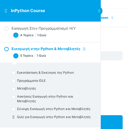
InPython Course
Previous Lesson
Next Lesson
Εισαγωγή Στον Προγραμματισμό Η/Υ
4 Topics
|
1 Quiz
Εισαγωγή στην Python & Μεταβλητές
Εισαγωγή στην Python & Μεταβλητές
Υπολογιστική Διαδικασία & Υπολογιστική Σκέψη
5 Topics
|
1 Quiz
InPython Course
Εισαγωγή στην Python & Μεταβλητές
Προγραμματισμός Υπολογιστών
Ασκήσεις Στην Εισαγωγή Στον Προγραμματισμό
Εγκατάσταση & Εκκίνηση της Python
Η/Υ
Σύνοψη για την Εισαγωγή Στον Προγραμματισμό
Προγράμματα IDLE
Η/Υ
Μεταβλητές
Quiz για την Εισαγωγή Στον Προγραμματισμό Η/Υ
Ασκήσεις Εισαγωγή στην Python και
Μεταβλητές
Σύνοψη Εισαγωγή στην Python και Μεταβλητές
Quiz για Εισαγωγή στην Python και Μεταβλητές
Lesson Content