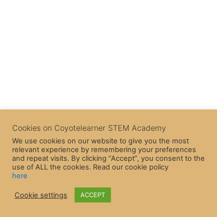
Πόντοι και άλλες πληροφορίες στα παιχνίδια
Δραστηριότητα – Παιχνίδι
μας
Quiz – Οι θέσεις των ηρώων στο σκηνικό
1 Topic
|
1 Quiz
Γράψε στο σκηνικό
Ασκήσεις στις μεταβλητές
1 Topic
|
1 Quiz
Quiz – Πόντοι και άλλες πληροφορίες στα
παιχνίδια μας
Ενέργειες μόνο αν συμβεί κάτι
Γράψε στο σκηνικό – Ασκήσεις
1 Topic
|
1 Quiz
Quiz – Γράψε στο σκηνικό
Ενέργειες μόνο αν συμβεί κάτι – Ασκήσεις
Cookies on Coyotelearner STEM Academy
Quiz – Ενέργειες μόνο αν συμβεί κάτι
We use cookies on our website to give you the most
relevant experience by remembering your preferences
and repeat visits. By clicking “Accept”, you consent to the
Εκτέλεση ενεργειών πολλές φορές
use of ALL the cookies. Read our cookie policy
1 Topic
|
1 Quiz
here
Cookie settings
ACCEPT
Γεγονότα και επικοινωνία χαρακτήρων
Εκτέλεση ενεργειών πολλές φορές – Ασκήσεις
1 Topic
|
1 Quiz
Quiz – Εκτέλεση ενεργειών πολλές φορές