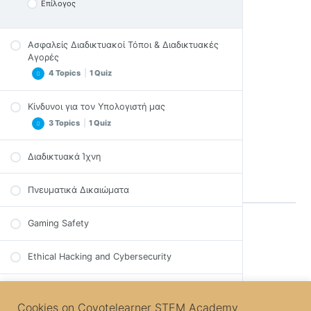
Επίλογος
Ασφαλείς Διαδικτυακοί Τόποι & Διαδικτυακές
Αγορές
4 Topics
|
1 Quiz
Κίνδυνοι για τον Υπολογιστή μας
Video
3 Topics
|
1 Quiz
Σημαντικές Σημειώσεις
Συμβουλές
Διαδικτυακά Ίχνη
Video
Επίλογος
Σημαντικές Σημειώσεις
Πνευματικά Δικαιώματα
Quiz – Ασφαλείς Ιστοσελίδες & Διαδικτυακές
Επίλογος
Αγορές
Quiz – Κίνδυνοι για τον Η/Υ
Gaming Safety
Back to Lesson
Ethical Hacking and Cybersecurity
Next Topic
Cookies on Coyotelearner STEM Academy