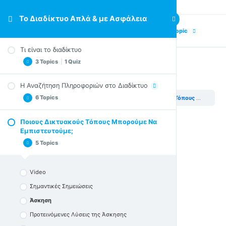
Το Διαδίκτυο Απλά & με Ασφάλεια
Previous Topic
Next Topic
Τι είναι το διαδίκτυο
3 Topics
|
1 Quiz
Άσκηση
Η Αναζήτηση Πληροφοριών στο Διαδίκτυο
Video
6 Topics
Το Διαδίκτυο Απλά & με Ασφάλεια
Ποιους Δικτυακούς Τόπους Μπορούμε Να Εμπιστευτούμε;
Σημαντικές Σημειώσεις
Επίλογος
Ποιους Δικτυακούς Τόπους Μπορούμε Να
Εισαγωγική Άσκηση Προβληματισμού
Εμπιστευτούμε;
Quiz – Τι είναι το διαδίκτυο
Video
5 Topics
Σημαντικές Σημειώσεις
Εισαγωγική Άσκηση μια λύση
Video
Άσκηση – Πρόβλημα
Σημαντικές Σημειώσεις
Επίλογος
Άσκηση
Προτεινόμενες Λύσεις της Άσκησης