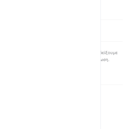
Το σημείο στίξης
κόμμα
(,) το βάζουμε για να δείξουμε
πολύ μικρό σταμάτημα φωνής κατα την ανάγνωση.