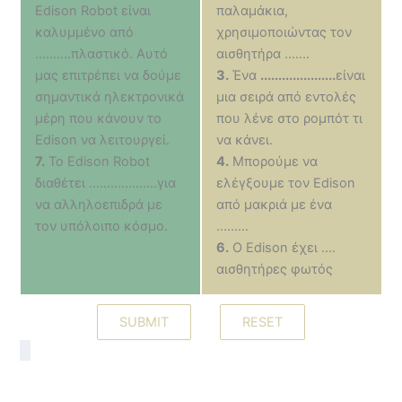
Edison Robot είναι
παλαμάκια,
καλυμμένο από
χρησιμοποιώντας τον
..........πλαστικό. Αυτό
αισθητήρα .......
μας επιτρέπει να δούμε
3.
Ένα
.....................
είναι
σημαντικά ηλεκτρονικά
μια σειρά από εντολές
μέρη που κάνουν το
που λένε στο ρομπότ τι
Edison να λειτουργεί.
να κάνει.
7.
Το Edison Robot
4.
Μπορούμε να
διαθέτει ...................για
ελέγξουμε τον Edison
να αλληλοεπιδρά με
από μακριά με ένα
τον υπόλοιπο κόσμο.
.........
6.
O Edison έχει ....
αισθητήρες φωτός
SUBMIT
RESET