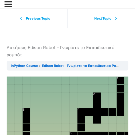
Previous Topic
Next Topic
Ασκήσεις Edison Robot – Γνωρίστε το Εκπαιδευτικό
ρομπότ
InPython Course
Edison Robot – Γνωρίστε το Εκπαιδευτικό Ρομπότ
Ασκ
1
2
3
4
5