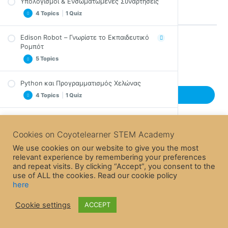
Υπολογισμοί & Ενσωματωμένες Συναρτήσεις
4 Topics
|
1 Quiz
Edison Robot – Γνωρίστε το Εκπαιδευτικό
Δομές, Αλγόριθμοι & Εκφράσεις
Ρομπότ
Back to Lesson
Ενσωματωμένες Συναρτήσεις & Αρθρώματα
5 Topics
(Βιβλιοθήκες)
Ασκήσεις Υπολογισμοί & Ενσωματωμένες
Python και Προγραμματισμός Χελώνας
Συναρτήσεις
Edison Robot – Παρουσιάση
Next Topic
4 Topics
|
1 Quiz
Σύνοψη Υπολογισμοί & Ενσωματωμένες
Ραβδοκώδικες
Συναρτήσεις
Edison & Python
Edison Robot – Κίνηση
Quiz για Υπολογισμοί & Ενσωματωμένες
Εισαγωγή στον Αντικειμενοστραφή
Previous Lesson
Ασκήσεις Edison Robot – Γνωρίστε το
Συναρτήσεις
3 Topics
Cookies on Coyotelearner STEM Academy
Προγραμματισμό
Εκπαιδευτικό ρομπότ
Άρθρωμα turtle
We use cookies on our website to give you the most
Σύνοψη Edison Robot – Γνωρίστε το
Micro:bit Εισαγωγή και Προγραμματισμός
relevant experience by remembering your preferences
Ασκήσεις Python και Προγραμματισμός Χελώνας
Εκπαιδευτικό Ρομπότ
Κίνηστε το Edison
and repeat visits. By clicking “Accept”, you consent to the
4 Topics
use of ALL the cookies. Read our cookie policy
Σύνοψη Python και Προγραμματισμός Χελώνας
Ασκήσεις Κινήστε Τον Edison
here
Quiz για Python και Προγραμματισμός Χελώνας
Σύνοψη Κινήστε τον Edison
Συγκεντρωτικοί Τύποι Δεδομένων &
Εισαγωγή στο Micro:bit
Επαναλήψεις
Cookie settings
ACCEPT
Micro:bit & Python
5 Topics
|
1 Quiz
Micro:bit Σταυρόλεξο