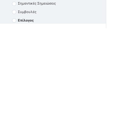
Επίλογος
Σημαντικές Σημειώσεις
Συμβουλές
Επίλογος
Quiz – Ασφαλείς Ιστοσελίδες & Διαδικτυακές
Αγορές
Κίνδυνοι για τον Υπολογιστή μας
3 Topics
|
1 Quiz
Διαδικτυακά Ίχνη
Video
Σημαντικές Σημειώσεις
Πνευματικά Δικαιώματα
Επίλογος
Quiz – Κίνδυνοι για τον Η/Υ
Gaming Safety
Ethical Hacking and Cybersecurity