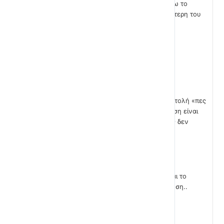
Εμφανίζεται το μήνυμα «είσαι ανήλικος». Ας τρέξω το
σενάριο ακόμη μια φορά. Θα δώσω ηλικία μεγαλύτερη του
18.
Βλέπετε δεν εμφανίζεται τίποτα.
Παρατηρήστε τώρα τις εντολές.. Το μήνυμα «Είσαι
ανήλικος» βρίσκεται μέσα στην εντολή ΕΑΝ. Η εντολή «πες
Είσαι ανήλικος» θα εκτελεστεί μόνο αν η απάντηση είναι
μικρότερη του 18. Όπως και συμβαίνει. Είδατε πως δεν
εκτελείται αν η τιμή είναι μεγαλύτερη του 18.
Ας αλλάξουμε το σενάριο ώστε να εμφανίζεται και το
μήνυμα «Είσαι ενήλικος» στην αντίστοιχη περίπτωση..