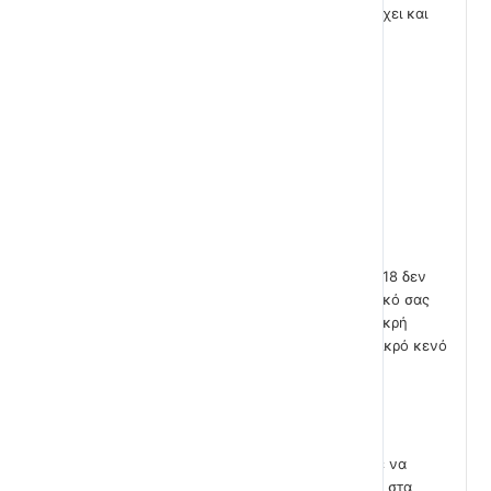
Χρειαζόμαστε ακόμη μια εντολή ΕΑΝ που να ελέγχει και
την άλλη περίπτωση..
Ας τρέξουμε τώρα το σενάριο..
Ίσως να παρατηρήσατε πως η εισαγωγή της τιμής 18 δεν
εμφανίζει κανένα μήνυμα. Δοκιμάστε εσείς στο δικό σας
παράθυρο του scratch ακόμη ένα ΕΑΝ ή κάποια μικρή
αλλαγή στον κώδικα για να διορθώσετε αυτό το μικρό κενό
στο σενάριο.
Αντί να χρησιμοποιείτε πολλά ΕΑΝ θα μπορούσατε να
χρησιμοποιήσετε την εντολή ΕΑΝ – ΑΛΛΙΩΣ. Δείτε στα