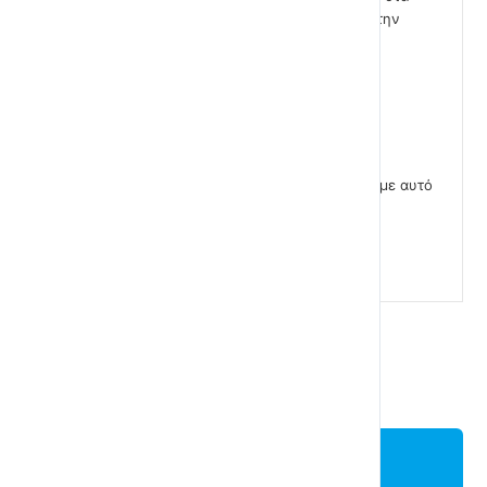
παρακάτω δευτερόλεπτα το ίδιο σενάριο αλλά με την
εντολή ΕΑΝ ΑΛΛΙΩΣ.
Νομίζω πως το καταλάβατε και γίνατε σοφότεροι με αυτό
το βίντεο έτσι δεν είναι;
Lesson Content