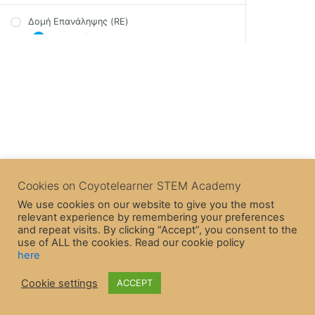
Επίλογος- Μεταβλητές
Δομή Επανάληψης (RE)
Γράψε στο σκηνικό (RE)
Quiz – Μεταβλητές (RE)
4 Topics
|
1 Quiz
Γράψε στο σκηνικό – Ασκήσεις (RE)
Δομή Ακολουθίας – Κινήστε τον Edison
Δομή Επιλογής (RE)
Εκτέλεση ενεργειών πολλές φορές (RE)
Επίλογος – Δομή Ακολουθίας
5 Topics
|
1 Quiz
Εκτέλεση ενεργειών πολλές φορές – Ασκήσεις
Quiz – Δομή Ακολουθίας (RE)
(RE)
Δομή Επανάληψης – Edison και Βρόχοι
Ενέργειες μόνο αν συμβεί κάτι (RE)
Επίλογος – Δομή Επανάληψης
Ενέργειες μόνο αν συμβεί κάτι – Ασκήσεις (RE)
Quiz – Δομή Επαναλήψης (RE)
Δομή Επιλογής – Αν Edison;
Cookies on Coyotelearner STEM Academy
Άσκηση Τρισδιάστατος Λαβύρινθος
We use cookies on our website to give you the most
Επίλογος – Δομή Επιλογής
relevant experience by remembering your preferences
Quiz – Δομή Επιλογής (RE)
and repeat visits. By clicking “Accept”, you consent to the
use of ALL the cookies. Read our cookie policy
here
Γεγονότα και επικοινωνία χαρακτήρων (RE)
Cookie settings
ACCEPT
5 Topics
|
1 Quiz