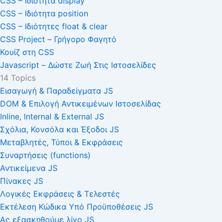
CSS – Ιδιότητα display
CSS – Ιδιότητα position
CSS – Ιδιότητες float & clear
CSS Project – Γρήγορο Φαγητό
Κουίζ στη CSS
Javascript – Δώστε Ζωή Στις Ιστοσελίδες
14 Topics
Εισαγωγή & Παραδείγματα JS
DOM & Επιλογή Αντικειμένων Ιστοσελίδας
Inline, Internal & External JS
Σχόλια, Κονσόλα και Έξοδοι JS
Μεταβλητές, Τύποι & Εκφράσεις
Συναρτήσεις (functions)
Αντικείμενα JS
Πίνακες JS
Λογικές Εκφράσεις & Τελεστές
Εκτέλεση Κώδικα Υπό Προϋποθέσεις JS
Ας εξασκηθούμε λίγο JS