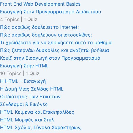
Front End Web Development Basics
Εισαγωγή Στον Προγραμματισμό Διαδικτύου
4 Topics
|
1 Quiz
Πώς ακριβώς δουλεύει το Internet;
Πώς ακριβώς δουλεύουν οι ιστοσελίδες;
Τι χρειάζεστε για να ξεκινήσετε αυτό το μάθημα
Πώς ξεπερνάω δυσκολίες και αναζητώ βοήθεια
Κουίζ στην Εισαγωγή στον Προγραμματισμό
Εισαγωγή Στην HTML
10 Topics
|
1 Quiz
H HTML – Εισαγωγή
Η Δομή Μιας Σελίδας HTML
Οι Iδιότητες Tων Eτικετών
Σύνδεσμοι & Εικόνες
HTML Κείμενα και Επικεφαλίδες
HTML Μορφές και Στυλ
HTML Σχόλια, Σύνολα Χαρακτήρων,