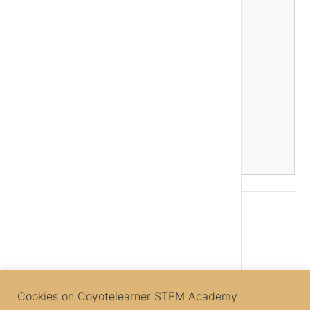
Μεταβλητές, Τύποι & Εκφράσεις
CSS – Περιγράμματα
Συναρτήσεις (functions)
CSS – Μεγέθοι, περιθώρια και γεμίσματα
Αντικείμενα JS
CSS – Ιδιότητα display
Πίνακες JS
CSS – Ιδιότητα position
Λογικές Εκφράσεις & Τελεστές
CSS – Ιδιότητες float & clear
Εκτέλεση Κώδικα Υπό Προϋποθέσεις JS
CSS Project – Γρήγορο Φαγητό
Ας εξασκηθούμε λίγο JS
Κουίζ στη CSS
Βρόχος While JS
Βρόχος for JS
Project Εξάσκησης – Δημιουργία Λίστας
Back to Lesson
Next Topic
Cookies on Coyotelearner STEM Academy