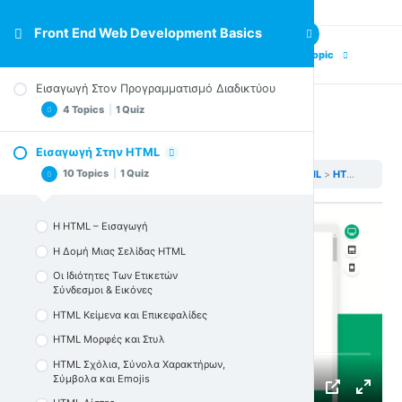
Front End Web Development Basics
Previous Topic
Next Topic
Εισαγωγή Στον Προγραμματισμό Διαδικτύου
4 Topics
|
1 Quiz
HTML Φόρμες
Εισαγωγή Στην HTML
Πώς ακριβώς δουλεύει το Internet;
10 Topics
|
1 Quiz
Front End Web Development Basics
Εισαγωγή Στην HTML
HTML Φόρμες
Πώς ακριβώς δουλεύουν οι ιστοσελίδες;
Τι χρειάζεστε για να ξεκινήσετε αυτό το μάθημα
H HTML – Εισαγωγή
Πώς ξεπερνάω δυσκολίες και αναζητώ βοήθεια
Η Δομή Μιας Σελίδας HTML
Κουίζ στην Εισαγωγή στον Προγραμματισμό
Οι Iδιότητες Tων Eτικετών
Σύνδεσμοι & Εικόνες
HTML Κείμενα και Επικεφαλίδες
HTML Μορφές και Στυλ
HTML Σχόλια, Σύνολα Χαρακτήρων,
Σύμβολα και Emojis