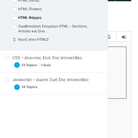
HTML Λίστες
HTML Πίνακες
HTML Φόρμες
Ομαδοποίηση Στοιχείων HTML – Sections,
Articles και Divs
Κουίζ στην HTML5
CSS – Δίνοντας Στυλ Στις Ιστοσελίδες
13 Topics
|
1 Quiz
Javascript – Δώστε Ζωή Στις Ιστοσελίδες
Εισαγωγή στην CSS
14 Topics
CSS – Πώς τη χρησιμοποιώ
CSS – Επιλογείς
Εισαγωγή & Παραδείγματα JS
CSS – Προτεραιότητες
DOM & Επιλογή Αντικειμένων Ιστοσελίδας
CSS – Σχόλια και Χρώματα
Inline, Internal & External JS
CSS – Φόντο
Σχόλια, Κονσόλα και Έξοδοι JS
CSS – Κείμενο