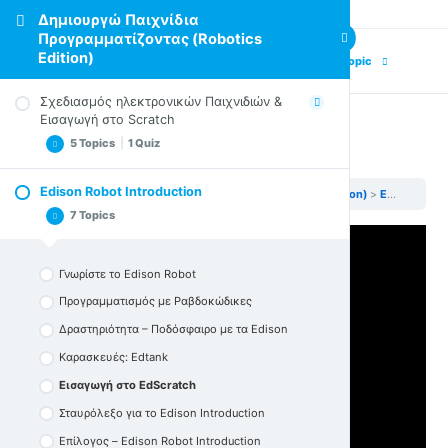
Δημιουργώ Παιχνίδια
Προγραμματίζοντας (Robotics
Edition)
Previous Topic
Next Topic
Σχεδιασμός ηλεκτρονικών Παιχνιδιών &
Εισαγωγή στο Scratch
5 Topics
|
1 Quiz
Εισαγωγή στο EdScratch
Edison Robot Introduction
Δημιουργώ Παιχνίδια Προγραμματίζοντας (Robotics Edition)
Edison Robot Introduction
Συστατικά Στοιχεία Ηλεκτρονικών Παιχνιδιών
7 Topics
(RE)
Ηλεκτρονικά παιχνίδια και προγραμματισμός
(RE)
Γνωρίστε το Edison Robot
Scratch στην πράξη (RE)
Προγραμματισμός με Ραβδοκώδικες
Δραστηριότητα (RE)
Δραστηριότητα – Ποδόσφαιρο με τα Edison
Επίλογος – Σχεδιασμός Ηλεκτρονικών
Καρασκευές: Edtank
Παιχνιδιών & Εισαγωγή στο Scratch
Εισαγωγή στο EdScratch
Quiz- Στοιχεία σχεδιασμού ενός ηλεκτρονικού
παιχνιδιού (RE)
Σταυρόλεξο για το Edison Introduction
Επίλογος – Edison Robot Introduction