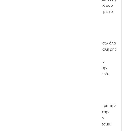
της μπανάνας που εκφράζεται με το Χ όσο
και την κατακόρυφη που εκφράζεται με το
Υ.
Δεν πρέπει να ξεχάσω να ενσωματώσω όλο
αυτό το ΑΝ μέσα σε μια εντολή επανάληψης
«για πάντα» καθώς η μετακίνηση της
μπανάνας μετά από την επαφή με την
μαϊμού – θέλουμε να γίνεται σε όλη την
διάρκεια του παιχνιδιού και όχι μία φορά.
Ας δημιουργήσω πρώτα την εντολή
«
πήγαινε
στο Χ και Υ» σε συνδυασμό με την
εντολή «επίλεξε τυχαίο αριθμό» και στην
συνέχεια αφού την ενσωματώσω στο
σενάριο μου ας δοκιμάσω το αποτέλεσμα.