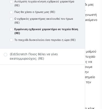
Αυτόματη τυχαία κίνηση εχθρικού χαρακτήρα
Ήρθε η ώρα να εισάγουμε στο παιχνίδι μας
(RE)
το τελευταίο αντικείμενο που είναι οι
Πώς θα χάσει ο ήρωας μας (RE)
μπανάνες. Ακολουθήστε λοιπόν την γνωστή
Ο εχθρικός χαρακτήρας ακολουθεί τον ήρωα
πλέον διαδικασία και εισάγετε το αντικείμενο
(RE)
με όνομα bananas στο παιχνίδι μας.
Εμφάνιση εχθρικού χαρακτήρα σε τυχαία θέση
(RE)
Το παιχνίδι δυσκολεύει όσο περνάει η ώρα (RE)
Οι μπανάνες, αρχικά θέλουμε να
εξαφανίζονται μόλις τις ακουμπάει η μαϊμού
(Ed)Scratch Ποιος θέλει να γίνει
και να εμφανίζονται σε κάποιο άλλο τυχαίο
εκατομμυριούχος; (RE)
σημείο του σκηνικού. Θέλουμε επίσης να
μετράμε σκορ αλλά αυτό θα το φτιάξουμε
αμέσως μετά. Ας επικεντρωθούμε στην
εμφάνιση του αντικείμενου σε άλλο σημείο
του σκηνικού μόλις γίνει η επαφή με την
μαϊμού.
Στο σενάριο της μπανάνας, μόλις γίνει κλικ