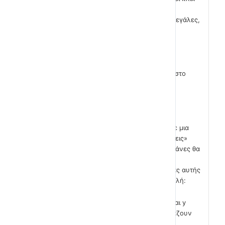
στην πράσινη σημαία, θέλουμε αφού
μικρύνουν λίγο καθώς είναι κάπως μεγάλες,
Αν ακουμπήσουν την μαϊμού, να
μετακινούνται σε άλλη θέση.
Είναι προφανές το Αν που θα
χρησιμοποιήσουμε. Ας το εισάγουμε στο
σενάριο μας.
Μέσα στο Αν σίγουρα θα χρειαστούμε μια
εντολή της παλέτας εντολών «κινήσεις»
δεδομένου του γεγονός πως οι μπανάνες θα
μετακινηθούν κάπου αλλού. Αν
ερευνήσουμε τις εντολές της παλέτας αυτής
προσεκτικά θα εντοπίσουμε την εντολή:
Πήγαινε στην θέση χ και y. Όπου χ και y
είναι συγκεκριμένες τιμές που εκφράζουν
μια συγκεκριμένη θέση στο σκηνικό.