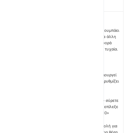
Μάλιστα.
Κάθε φορά λοιπόν που η μπανάνα ακουμπάει
την μαϊμού, θα μετακινείται σε κάποια άλλη
θέση. Αυτό που θέλουμε είναι κάθε φορά
αυτή η θέση να είναι διαφορετική και τυχαία.
Το Scratch έχει διαδικασία για να δημιουργεί
τυχαίους αριθμούς μέσα σε όρια που ρυθμίζει
ο προγραμματιστής.
Από την παλέτα εντολών «Τελεστές» σύρετε
στην περιοχή σεναρίων την εντολή «επίλεξε
έναν τυχαίο αριθμό από το 1 έως το 10»
Θα χρησιμοποιήσουμε αυτήν την εντολή για
να δημιουργήσουμε τόσο την οριζόντια θέση