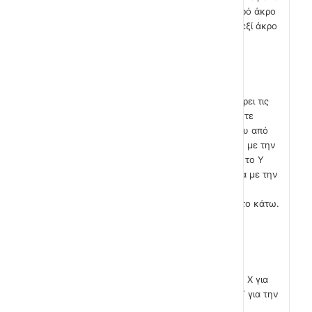
σίγουρα βρίσκεται κάπου στο αριστερό άκρο
του σκηνικού ενώ με τιμή 240 στο δεξί άκρο
του σκηνικού.
ειδικός
Αντίστοιχα η τιμή του Υ μπορεί να πάρει τις
τιμές από -180 έως 180. Αν είναι 0 τότε
σίγουρα η απόσταση του αντικείμενου από
το πάνω άκρο του σκηνικού είναι ίση με την
απόσταση από το κάτω άκρο του. Αν το Υ
έχει τιμή 180 τότε βρίσκεται, ανάλογα με την
τιμή του Χ κάπου στο πάνω άκρο του
σκηνικού του scratch ενώ με -180 στο κάτω.
Η ακριβής θέση ενός αντικειμένου
προσδιορίζεται από την τιμή τόσο του Χ για
την οριζόντια του θέση όσο και του Υ για την
κατακόρυφη.