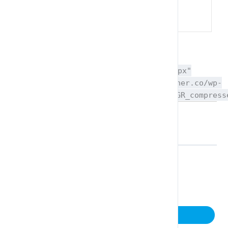
Ασκήσεις
[pdfviewer width="100%" height="800px"
beta="true/false"]https://coyotelearner.co/wp-
content/uploads/2019/05/exersice33.3GR_compress
Resources
Download Exercise 1 – solution
Back to Lesson
Next Topic