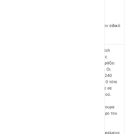
Εδώ θα χρειαστώ λίγη βοήθεια από τον ειδικό
για να το εξηγήσω λίγο καλύτερα…
Οι θέσεις των αντικειμένων στο scratch
εκφράζονται με 2 αριθμούς. Ο πρώτος
αριθμός είναι γνωστός σαν Χ και εκφράζει
την οριζόντια θέση του αντικειμένου. Οι
τιμές που μπορεί να πάρει είναι από -240
έως 240. Αν η τιμή του Χ είναι ίση με 0 τότε
το αντικείμενο βρίσκεται οπωσδήποτε σε
κεντρική θέση οριζοντίως του σκηνικού.
Δηλαδή, η απόσταση που έχει από το
αριστερό άκρο του σκηνικού είναι σίγουρα
ίση από την απόσταση από το δεξί άκρο του
σκηνικού.
Αν το Χ είναι ίσο με -240 τότε το αντικείμενο