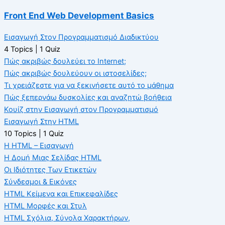
Front End Web Development Basics
Εισαγωγή Στον Προγραμματισμό Διαδικτύου
4 Topics
|
1 Quiz
Πώς ακριβώς δουλεύει το Internet;
Πώς ακριβώς δουλεύουν οι ιστοσελίδες;
Τι χρειάζεστε για να ξεκινήσετε αυτό το μάθημα
Πώς ξεπερνάω δυσκολίες και αναζητώ βοήθεια
Κουίζ στην Εισαγωγή στον Προγραμματισμό
Εισαγωγή Στην HTML
10 Topics
|
1 Quiz
H HTML – Εισαγωγή
Η Δομή Μιας Σελίδας HTML
Οι Iδιότητες Tων Eτικετών
Σύνδεσμοι & Εικόνες
HTML Κείμενα και Επικεφαλίδες
HTML Μορφές και Στυλ
HTML Σχόλια, Σύνολα Χαρακτήρων,