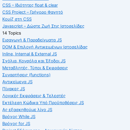
CSS – Ιδιότητες float & clear
CSS Project – Γρήγορο Φαγητό
Κουίζ στη CSS
Javascript – Δώστε Ζωή Στις Ιστοσελίδες
14 Topics
Εισαγωγή & Παραδείγματα JS
DOM & Επιλογή Αντικειμένων Ιστοσελίδας
Inline, Internal & External JS
Σχόλια, Κονσόλα και Έξοδοι JS
Μεταβλητές, Τύποι & Εκφράσεις
Συναρτήσεις (functions)
Αντικείμενα JS
Πίνακες JS
Λογικές Εκφράσεις & Τελεστές
Εκτέλεση Κώδικα Υπό Προϋποθέσεις JS
Ας εξασκηθούμε λίγο JS
Βρόχος While JS
Βρόχος for JS