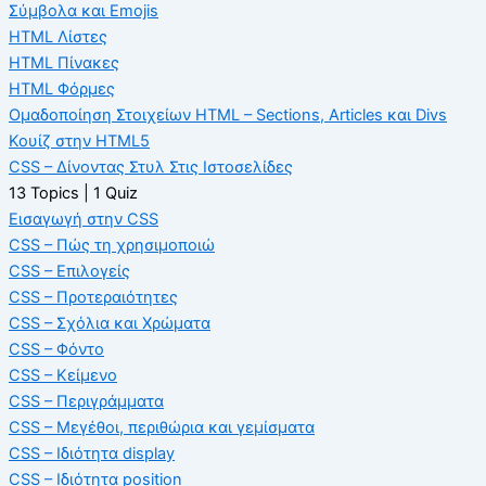
Σύμβολα και Emojis
HTML Λίστες
HTML Πίνακες
HTML Φόρμες
Ομαδοποίηση Στοιχείων HTML – Sections, Articles και Divs
Κουίζ στην HTML5
CSS – Δίνοντας Στυλ Στις Ιστοσελίδες
13 Topics
|
1 Quiz
Εισαγωγή στην CSS
CSS – Πώς τη χρησιμοποιώ
CSS – Επιλογείς
CSS – Προτεραιότητες
CSS – Σχόλια και Χρώματα
CSS – Φόντο
CSS – Κείμενο
CSS – Περιγράμματα
CSS – Μεγέθοι, περιθώρια και γεμίσματα
CSS – Ιδιότητα display
CSS – Ιδιότητα position