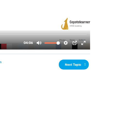
n
Next Topic