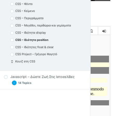
HTML Λίστες
CSS – Φόντο
HTML Πίνακες
CSS – Κείμενο
HTML Φόρμες
CSS – Περιγράμματα
Ομαδοποίηση Στοιχείων HTML – Sections,
CSS – Μεγέθοι, περιθώρια και γεμίσματα
Articles και Divs
CSS – Ιδιότητα display
Κουίζ στην HTML5
CSS – Ιδιότητα position
CSS – Ιδιότητες float & clear
CSS Project – Γρήγορο Φαγητό
Κουίζ στη CSS
Javascript – Δώστε Ζωή Στις Ιστοσελίδες
14 Topics
Εισαγωγή & Παραδείγματα JS
DOM & Επιλογή Αντικειμένων Ιστοσελίδας
Inline, Internal & External JS