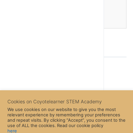
Back to Lesson
Next Topic
Cookies on Coyotelearner STEM Academy
We use cookies on our website to give you the most
relevant experience by remembering your preferences
Previous Topic
and repeat visits. By clicking “Accept”, you consent to the
use of ALL the cookies. Read our cookie policy
here