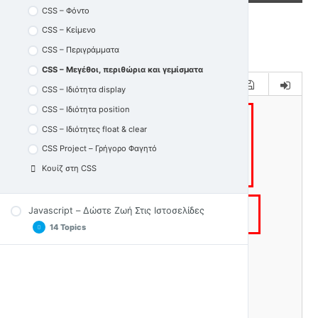
HTML Λίστες
CSS – Φόντο
HTML Πίνακες
CSS – Κείμενο
HTML Φόρμες
CSS – Περιγράμματα
Ομαδοποίηση Στοιχείων HTML – Sections,
CSS – Μεγέθοι, περιθώρια και γεμίσματα
Articles και Divs
CSS – Ιδιότητα display
Κουίζ στην HTML5
CSS – Ιδιότητα position
CSS – Ιδιότητες float & clear
CSS Project – Γρήγορο Φαγητό
Κουίζ στη CSS
Javascript – Δώστε Ζωή Στις Ιστοσελίδες
14 Topics
Εισαγωγή & Παραδείγματα JS
DOM & Επιλογή Αντικειμένων Ιστοσελίδας
Inline, Internal & External JS