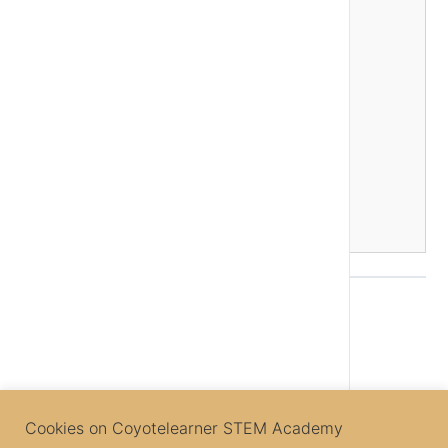
Σχόλια, Κονσόλα και Έξοδοι JS
Μεταβλητές, Τύποι & Εκφράσεις
Συναρτήσεις (functions)
Αντικείμενα JS
Πίνακες JS
Λογικές Εκφράσεις & Τελεστές
Εκτέλεση Κώδικα Υπό Προϋποθέσεις JS
Ας εξασκηθούμε λίγο JS
Βρόχος While JS
Βρόχος for JS
Project Εξάσκησης – Δημιουργία Λίστας
Back to Lesson
Next Topic
Cookies on Coyotelearner STEM Academy