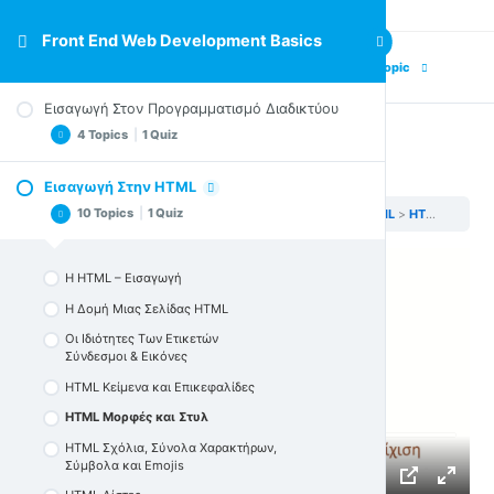
Front End Web Development Basics
Previous Topic
Next Topic
Εισαγωγή Στον Προγραμματισμό Διαδικτύου
4 Topics
|
1 Quiz
HTML Μορφές και Στυλ
Εισαγωγή Στην HTML
Πώς ακριβώς δουλεύει το Internet;
10 Topics
|
1 Quiz
Front End Web Development Basics
Εισαγωγή Στην HTML
HTML Μορφές και Στυλ
Πώς ακριβώς δουλεύουν οι ιστοσελίδες;
Τι χρειάζεστε για να ξεκινήσετε αυτό το μάθημα
H HTML – Εισαγωγή
Πώς ξεπερνάω δυσκολίες και αναζητώ βοήθεια
Η Δομή Μιας Σελίδας HTML
Κουίζ στην Εισαγωγή στον Προγραμματισμό
Οι Iδιότητες Tων Eτικετών
Σύνδεσμοι & Εικόνες
HTML Κείμενα και Επικεφαλίδες
HTML Μορφές και Στυλ
HTML Σχόλια, Σύνολα Χαρακτήρων,
Σύμβολα και Emojis