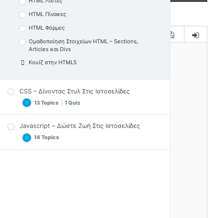
HTML Λίστες
HTML Πίνακες
HTML Φόρμες
Ομαδοποίηση Στοιχείων HTML – Sections,
Articles και Divs
Κουίζ στην HTML5
CSS – Δίνοντας Στυλ Στις Ιστοσελίδες
13 Topics
|
1 Quiz
Javascript – Δώστε Ζωή Στις Ιστοσελίδες
Εισαγωγή στην CSS
14 Topics
CSS – Πώς τη χρησιμοποιώ
CSS – Επιλογείς
Εισαγωγή & Παραδείγματα JS
CSS – Προτεραιότητες
DOM & Επιλογή Αντικειμένων Ιστοσελίδας
CSS – Σχόλια και Χρώματα
Inline, Internal & External JS
CSS – Φόντο
Σχόλια, Κονσόλα και Έξοδοι JS
CSS – Κείμενο