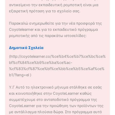
αντικείμενο την εκπαιδευτική ρομποτική είναι μια
εξαιρετική πρόταση για το σχολείο σας.
Παρακαλώ ενημερωθείτε για την νέα προσφορά της
Coyotelearner και για το εκπαιδευτικό πρόγραμμα
ρομποτικής από τις παρακάτω ιστοσελίδες:
Δημοτικά Σχολεία
(http://coyotelearner.co/%ce%b4%ce%b7%ce%bc%ce%
bf%cf%84%ce%b9%ce%ba%ce%ac-
%cf%83%cf%87%ce%bf%ce%bb%ce%b5%ce%af%ce%
b1/?lang=el )
Υ.Γ Αυτό το ηλεκτρονικό μήνυμα στάλθηκε σε εσάς
και κοινοποιήθηκε στην CoyoteLearner καθώς
συμμετέχουμε στο ανταποδοτικό πρόγραμμα της
CoyoteLearner για την προώθηση των προϊόντων της
με αντάλλαγμα πλούσια δώρα. Στο πρόγραμμα αυτό