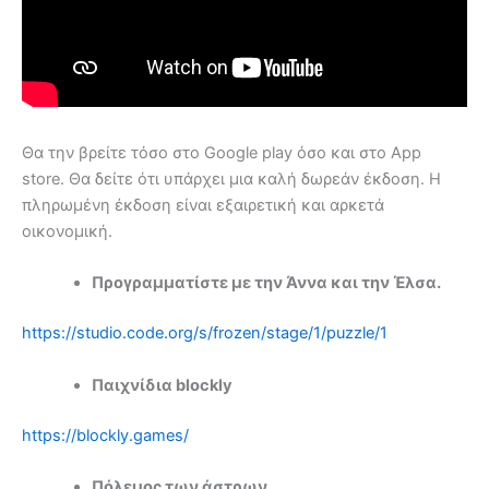
Θα την βρείτε τόσο στο Google play όσο και στο App
store. Θα δείτε ότι υπάρχει μια καλή δωρεάν έκδοση. Η
πληρωμένη έκδοση είναι εξαιρετική και αρκετά
οικονομική.
Προγραμματίστε με την Άννα και την Έλσα.
https://studio.code.org/s/frozen/stage/1/puzzle/1
Παιχνίδια blockly
https://blockly.games/
Πόλεμος των άστρων