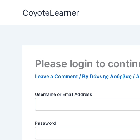
Skip
CoyoteLearner
to
content
Please login to conti
Leave a Comment
/ By
Γιάννης Δούρβας
/
A
Username or Email Address
Password