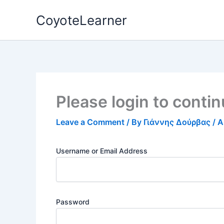
Skip
CoyoteLearner
to
content
Please login to conti
Leave a Comment
/ By
Γιάννης Δούρβας
/
A
Username or Email Address
Password