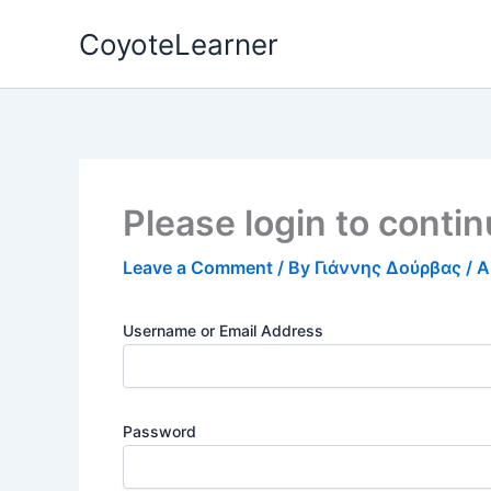
Skip
CoyoteLearner
to
content
Please login to conti
Leave a Comment
/ By
Γιάννης Δούρβας
/
A
Username or Email Address
Password