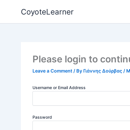
Skip
CoyoteLearner
to
content
Please login to conti
Leave a Comment
/ By
Γιάννης Δούρβας
/
M
Username or Email Address
Password