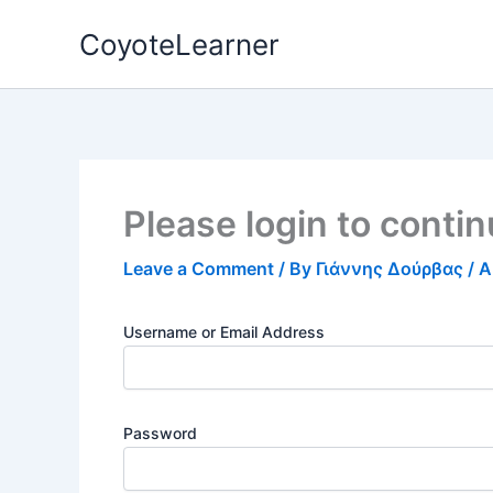
Skip
CoyoteLearner
to
content
Please login to conti
Leave a Comment
/ By
Γιάννης Δούρβας
/
A
Username or Email Address
Password