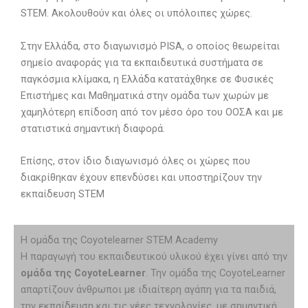
STEM. Ακολουθούν και όλες οι υπόλοιπες χώρες.
Στην Ελλάδα, στο διαγωνισμό PISA, ο οποίος θεωρείται
σημείο αναφοράς για τα εκπαιδευτικά συστήματα σε
παγκόσμια κλίμακα, η Ελλάδα κατατάχθηκε σε Φυσικές
Επιστήμες και Μαθηματικά στην ομάδα των χωρών με
χαμηλότερη επίδοση από τον μέσο όρο του ΟΟΣΑ και με
στατιστικά σημαντική διαφορά.
Επίσης, στον ίδιο διαγωνισμό όλες οι χώρες που
διακρίθηκαν έχουν επενδύσει και υποστηρίζουν την
εκπαίδευση STEM
Η ομάδα της Coyotelearner STEM Academy
Η παραγωγή του εκπαιδευτικού υλικού έχει γίνει από την
ομάδα της CoyoteLearner
. Την ομάδα της CoyoteLearner
απαρτίζουν άνθρωποι με ιδιαίτερη αγάπη για τα παιδιά,
την εκπαίδευση και τις νέες τεχνολογίες, με σημαντική