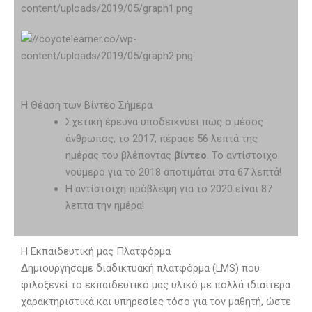
Η Θέαση των Βίντεο Σήμερα
Σχετική έρευνα υποδεικνύει πως ο μέσος
άνθρωπος, το 2017, πέρασε 56 λεπτά της
ημέρας του βλέποντας
βίντεο
. Το αντίστοιχο
νούμερο για το 2018 αποτιμάται στα 67 λεπτά!
Η αντίστοιχη πρόβλεψη για το 2020 είναι 87
λεπτά την ημέρα!
Η Εκπαιδευτική μας Πλατφόρμα
Δημιουργήσαμε διαδικτυακή πλατφόρμα (LMS) που
φιλοξενεί το εκπαιδευτικό μας υλικό με πολλά ιδιαίτερα
χαρακτηριστικά και υπηρεσίες τόσο για τον μαθητή, ώστε