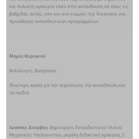
και πολυετή εμπειρία τόσο στην εκπαίδευση σε όλες τις
βαθμίδες αυτής, όσο και στο κομμάτι της διοίκησης και
προώθησης εκπαιδευτικών προγραμμάτων.
Μαρία Κυριακού
Φιλόλογος, Δικηγόρος.
Ιδιαίτερη αγάπη για την τεχνολογία, την εκπαίδευση και
τα παιδιά
Ιωάννης Δούρβας
Δημιουργός Εκπαιδευτικού Υλικού.
Μηχανικός Υπολογιστών, μεγάλη διδακτική εμπειρία, 2