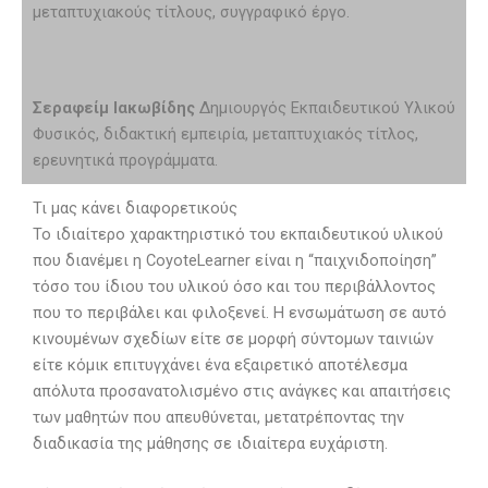
μεταπτυχιακούς τίτλους, συγγραφικό έργο.
Σεραφείμ Ιακωβίδης
Δημιουργός Εκπαιδευτικού Υλικού
Φυσικός, διδακτική εμπειρία, μεταπτυχιακός τίτλος,
ερευνητικά προγράμματα.
Τι μας κάνει διαφορετικούς
Το ιδιαίτερο χαρακτηριστικό του εκπαιδευτικού υλικού
που διανέμει η CoyoteLearner είναι η “παιχνιδοποίηση”
τόσο του ίδιου του υλικού όσο και του περιβάλλοντος
που το περιβάλει και φιλοξενεί. Η ενσωμάτωση σε αυτό
κινουμένων σχεδίων είτε σε μορφή σύντομων ταινιών
είτε κόμικ επιτυγχάνει ένα εξαιρετικό αποτέλεσμα
απόλυτα προσανατολισμένο στις ανάγκες και απαιτήσεις
των μαθητών που απευθύνεται, μετατρέποντας την
διαδικασία της μάθησης σε ιδιαίτερα ευχάριστη.