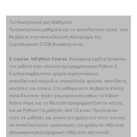
Τα Ηλεκτρονικά μας Μαθήματα
Τα ηλεκτρονικά μαθήματα και το εκπαιδευτικό υλικό που
θα βρείτε στην εκπαιδευτική πλατφόρμα της
CoyoteLearner STEM Academy είναι:
E-
course. InPython Course.
Κινούμενα σχέδια ξεναγούν
τον μαθητή στην γλώσσα προγραμματισμού Python 3.
Συμπεριλαμβάνονται αρχεία παρουσιάσεων,
εκπαιδευτικά παιχνίδια, σταυρόλεξα, quizzes, πρότζεκτς,
ασκήσεις και λύσεις. Στο μάθημα αυτό θα βρείτε επίσης
εκπαιδευτικές πηγές για ρομποτική καθώς το Edison
Robot όπως και το Micrο:bit προγραμματίζonται επίσης
και με Python! Για μαθητές από 12 ετών. Προτείνεται
τόσο σε μαθητές και γονείς για χρήση στο σπίτι όσο και
σε εκπαιδευτικούς οργανισμούς για χρήση σε τάξη είτε
απομακρυνσμένα (ψηφιακή τάξη) είτε από κοντά.