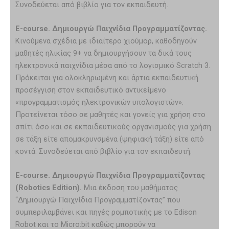
Συνοδεύεται από βιβλίο για τον εκπαιδευτή.
E-
course. Δημιουργώ Παιχνίδια Προγραμματίζοντας.
Κινούμενα σχέδια με ιδιαίτερο χιούμορ, καθοδηγούν
μαθητές ηλικίας 9+ να δημιουργήσουν τα δικά τους
ηλεκτρονικά παιχνίδια μέσα από το λογισμικό Scratch 3.
Πρόκειται για ολοκληρωμένη και άρτια εκπαιδευτική
προσέγγιση στον εκπαιδευτικό αντικείμενο
«προγραμματισμός ηλεκτρονικών υπολογιστών».
Προτείνεται τόσο σε μαθητές και γονείς για χρήση στο
σπίτι όσο και σε εκπαιδευτικούς οργανισμούς για χρήση
σε τάξη είτε απομακρυνσμένα (ψηφιακή τάξη) είτε από
κοντά. Συνοδεύεται από βιβλίο για τον εκπαιδευτή.
E-course. Δημιουργώ Παιχνίδια Προγραμματίζοντας
(Robotics Edition).
Μια έκδοση του μαθήματος
“Δημιουργώ Παιχνίδια Προγραμματίζοντας” που
συμπεριλαμβάνει και πηγές ρομποτικής με το Edison
Robot και το Micro:bit καθώς μπορoύν να