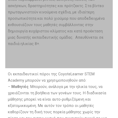
ασκήσεων, δραστηριότητες και πρότζεκτς. Στα βίντεο
πρωταγωνιστούν κινούμενα σχέδια, με ιδιαίτερη
προσωπικότητα και πολύ χιούμορ που αποδεδειγμένα
ενθουσιάζουν τους μαθητές συμβάλλοντας στην
δημιουργία ευχάριστου κλίματος και κατά προέκταση
μιας δυνατής εκπαιδευτικής ομάδας. Απευθύνεται σε
παιδιά ηλικίας 8+.
Οι εκπαιδευτικοί πόροι της CoyoteLearner STEM
Academy μπορούν να χρησιμοποιηθούν από:
–
Μαθητές
. Μπορούν, ανάλογα με την ηλικία τους, να
χρειάζονται τη βοήθεια των γονέων τους. Η διαδικασία
μάθησης μπορεί να είναι αυτο-ρυθμιζόμενη και
εξατομικευμένη. Με αυτόν τον τρόπο οι μαθητές
καθορίζουν τη δική τους πορεία μάθησης χωρίς την