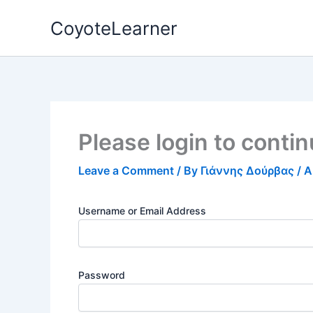
Skip
CoyoteLearner
to
content
Please login to conti
Leave a Comment
/ By
Γιάννης Δούρβας
/
A
Username or Email Address
Password