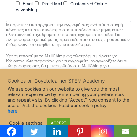
Email
Direct Mail
Customized Online
Advertising
Μπορείτε να καταργήσετε την εγγραφή σας ανά πάσα στιγμή
κάνοντας κλικ στο σύνδεσμο στο υποσέλιδο των μηνυμάτων
ηλεκτρονικού ταχυδρομείου που σας έχουμε αποστείλει. Για
πληροφορίες σχετικά με τις πρακτικές προστασίας προσωπικών
δεδομένων, επισκεφθείτε την ιστοσελίδα μας.
Χρησιμοποιούμε το MailChimp ως πλατφόρμα μάρκετινγκ.
Κάνοντας κλικ παρακάτω για να εγγραφείτε, αναγνωρίζετε ότι οι
πληροφορίες σας θα μεταφερθούν στο MailChimp για
επεξεργασία. Μάθετε περισσότερα σχετικά με τις πρακτικές
απορρήτου του MailChimp εδώ.
here
.
Cookies on Coyotelearner STEM Academy
We use cookies on our website to give you the most
relevant experience by remembering your preferences
and repeat visits. By clicking “Accept”, you consent to the
use of ALL the cookies. Read our cookie policy
here
Copyright © 2026 CoyoteLearner | Powered by
Astra WordPress
Cookie settings
ACCEPT
Theme