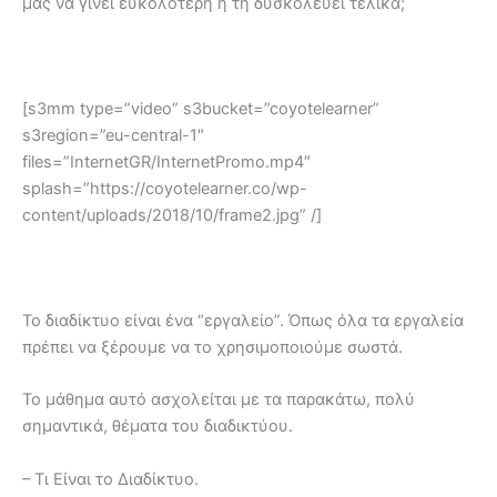
μας να γίνει ευκολότερη ή τη δυσκολεύει τελικά;
[s3mm type=”video” s3bucket=”coyotelearner”
s3region=”eu-central-1″
files=”InternetGR/InternetPromo.mp4″
splash=”https://coyotelearner.co/wp-
content/uploads/2018/10/frame2.jpg” /]
Το διαδίκτυο είναι ένα “εργαλείο”. Όπως όλα τα εργαλεία
πρέπει να ξέρουμε να το χρησιμοποιούμε σωστά.
Το μάθημα αυτό ασχολείται με τα παρακάτω, πολύ
σημαντικά, θέματα του διαδικτύου.
– Τι Είναι το Διαδίκτυο.