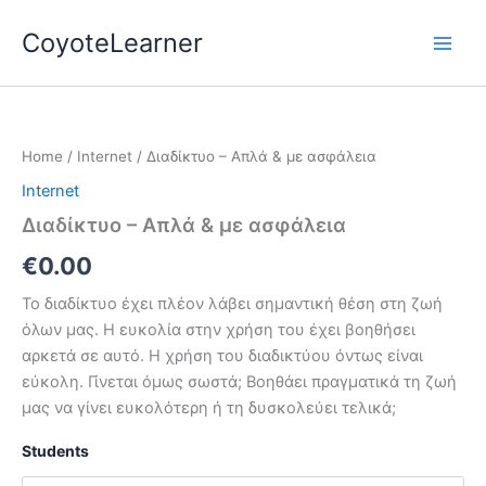
Skip
CoyoteLearner
to
content
Διαδίκτυο
-
Απλά
Home
/
Internet
/ Διαδίκτυο – Απλά & με ασφάλεια
&
με
Internet
ασφάλεια
Διαδίκτυο – Απλά & με ασφάλεια
quantity
€
0.00
Το διαδίκτυο έχει πλέον λάβει σημαντική θέση στη ζωή
όλων μας. Η ευκολία στην χρήση του έχει βοηθήσει
αρκετά σε αυτό. Η χρήση του διαδικτύου όντως είναι
εύκολη. Γίνεται όμως σωστά; Βοηθάει πραγματικά τη ζωή
μας να γίνει ευκολότερη ή τη δυσκολεύει τελικά;
Students