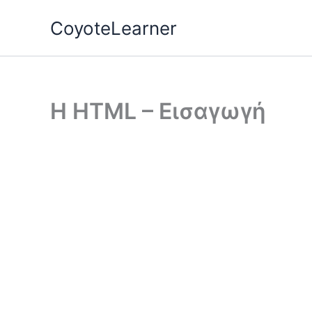
Skip
CoyoteLearner
to
content
H HTML – Εισαγωγή