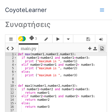
Skip
CoyoteLearner
to
content
Συναρτήσεις