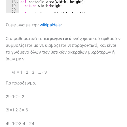
Συμφωνα με την
wikipaideia
:
Στα μαθηματικά τo
παραγοντικό
ενός φυσικού αριθμού ν
συμβολίζεται με ν!, διαβάζεται
νι παραγοντικό
, και είναι
το γινόμενο όλων των θετικών ακεραίων μικρότερων ή
ίσων με ν.
ν! = 1 ∙ 2 ∙ 3 ∙ … ∙ ν
Για παράδειγμα,
2!=1·2= 2
3!=1·2·3= 6
4!=1·2·3·4= 24