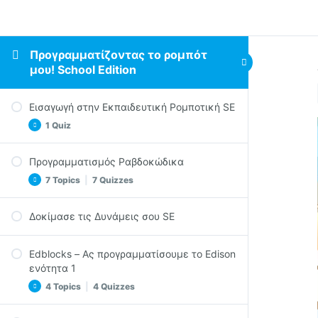
Προγραμματίζοντας το ρομπότ
μου! School Edition
Εισαγωγή στην Εκπαιδευτική Ρομποτική SE
1 Quiz
Προγραμματισμός Ραβδοκώδικα
Quiz – Εισαγωγή στην εκπαιδευτική
7 Topics
|
7 Quizzes
ρομποτική SE
Δοκίμασε τις Δυνάμεις σου SE
Οδήγηση με Παλαμάκια SE
Quiz – Οδήγηση με παλαμάκια SE
Edblocks – Ας προγραμματίσουμε το Edison
Αποφυγή Εμποδίων SE
ενότητα 1
4 Topics
|
4 Quizzes
Quiz – Αποφυγή εμποδίων SE
Κυνήγι του φακού SE