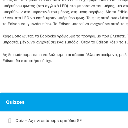
υπέρυθρου φωτός (στα αγγλικά LED) στο μπροστινό του μέρος, μιά στα 
υπερύθρων στο μπροστινό του μέρος, στη μέση ακριβώς. Με τα Edbl
«λέει» στα LED να εκπέμψουν υπέρυθρο φως. Το φως αυτό ανακλάται
το Edison και γυρνάει πίσω. Το Edison μπορεί να ανιχνεύσει αυτό το
Χρησιμοποιώντας τα Edblocks γράφουμε το πρόγραμμα που βλέπετε. Τ
μπροστά, μέχρι να ανιχνεύσει ένα εμπόδιο. Όταν το Edison «δει» το ε
Ας δοκιμάσουμε τώρα να βάλουμε και κάποια άλλα αντικείμενα, με δι
Edison θα σταματήσει ή όχι.
Quizzes
Quiz – Ας εντοπίσουμε εμπόδια SE