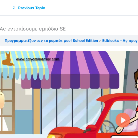
Previous Topic
Ας εντοπίσουμε εμπόδια SE
Προγραμματίζοντας το ρομπότ μου! School Edition
Edblocks – Ας προ