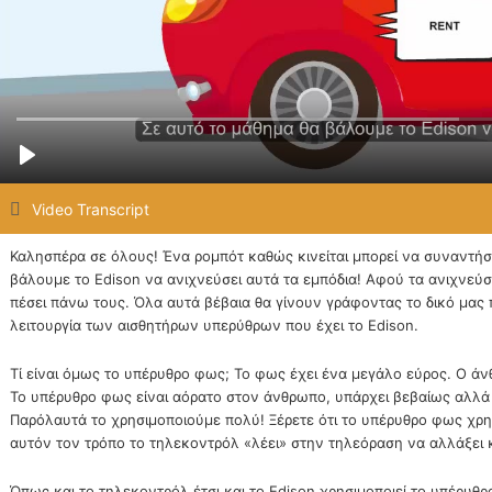
Video Transcript
Καλησπέρα σε όλους! Ένα ρομπότ καθώς κινείται μπορεί να συναντήσε
βάλουμε το Edison να ανιχνεύσει αυτά τα εμπόδια! Αφού τα ανιχνεύσ
πέσει πάνω τους. Όλα αυτά βέβαια θα γίνουν γράφοντας το δικό μας 
λειτουργία των αισθητήρων υπερύθρων που έχει το Edison.
Τί είναι όμως το υπέρυθρο φως; Το φως έχει ένα μεγάλο εύρος. Ο άνθ
Το υπέρυθρο φως είναι αόρατο στον άνθρωπο, υπάρχει βεβαίως αλλά 
Παρόλαυτά το χρησιμοποιούμε πολύ! Ξέρετε ότι το υπέρυθρο φως χρ
αυτόν τον τρόπο το τηλεκοντρόλ «λέει» στην τηλεόραση να αλλάξει
Όπως και το τηλεκοντρόλ έτσι και το Edison χρησιμοποιεί το υπέρυθρ