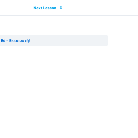
Next Lesson
Next Lesson
 Ed – Εκτυπωτή!