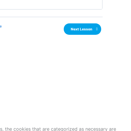
e
Next Lesson
s, the cookies that are categorized as necessary are